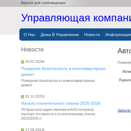
Версия для слабовидящих
Управляющая компани
О Нас
Дома В Управлении
Новости
Информация 
Новости
Авт
03.02.2026г
Пожалуй
Пожарная безопасность в многоквартирных
Логи
домах!
Парол
Пожарная безопасность в многоквартирных
домах!
01.10.2025г
Начало отопительного сезона 2025-2026
УК Кристалл единственная в КАО получила
Забыли 
паспорт готовности к отопительному сезону
2025/2026 гг.
27.09.2024г