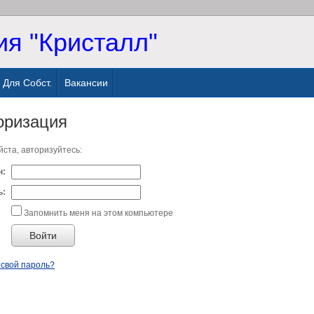
я "Кристалл"
Для Собст.
Вакансии
оризация
ста, авторизуйтесь:
н:
ь:
Запомнить меня на этом компьютере
свой пароль?